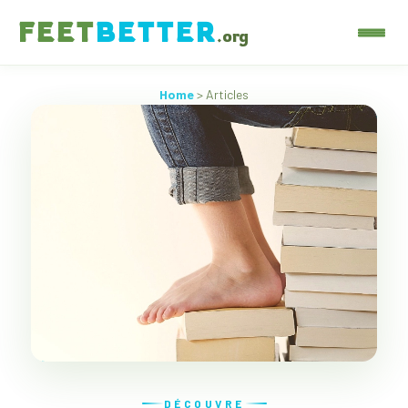
FEET
BETTER
.org
Home
> Articles
DÉCOUVRE