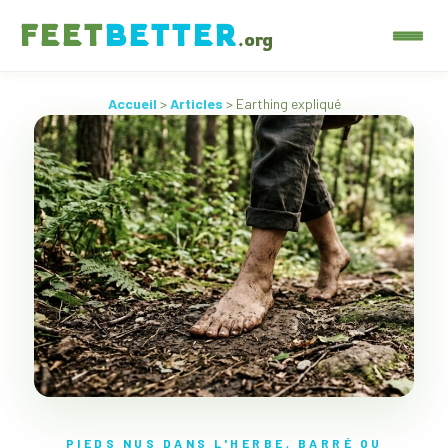
FEET
BETTER
.org
Accueil
>
Articles
> Earthing expliqué
PIEDS NUS DANS L'HERBE, BARRÉ OU